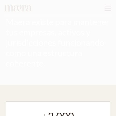
Maera existe para mantener
tus empresas, activos y
jurisdicciones funcionando
como una estructura
coherente.